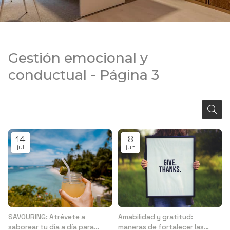
Gestión emocional y
conductual - Página 3
14
8
jul
jun
SAVOURING: Atrévete a
Amabilidad y gratitud:
saborear tu día a día para
maneras de fortalecer las