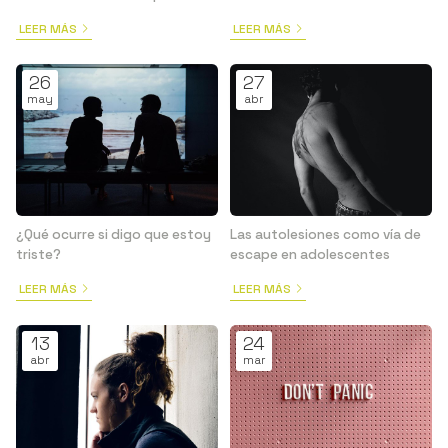
sentirte más pleno/a
relaciones interpersonales
LEER MÁS
LEER MÁS
26
27
may
abr
¿Qué ocurre si digo que estoy
Las autolesiones como vía de
triste?
escape en adolescentes
LEER MÁS
LEER MÁS
13
24
abr
mar