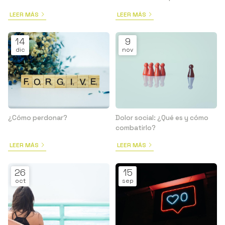
LEER MÁS
LEER MÁS
14
9
dic
nov
¿Cómo perdonar?
Dolor social: ¿Qué es y cómo
combatirlo?
LEER MÁS
LEER MÁS
26
15
oct
sep