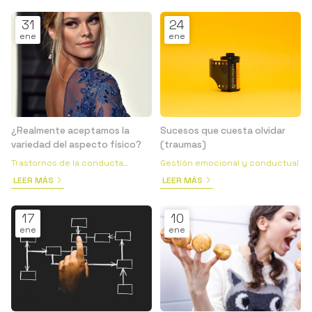
31
24
ene
ene
¿Realmente aceptamos la
Sucesos que cuesta olvidar
variedad del aspecto físico?
(traumas)
Trastornos de la conducta
Gestión emocional y conductual
alimentaria
LEER MÁS
LEER MÁS
17
10
ene
ene