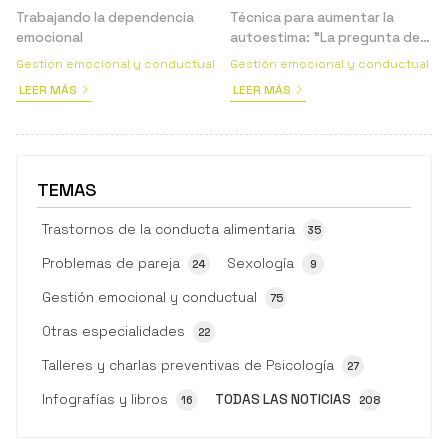
Trabajando la dependencia
Técnica para aumentar la
emocional
autoestima: "La pregunta del
amigo"
Gestión emocional y conductual
Gestión emocional y conductual
LEER MÁS
LEER MÁS
TEMAS
Trastornos de la conducta alimentaria
35
Problemas de pareja
Sexología
24
9
Gestión emocional y conductual
75
Otras especialidades
22
Talleres y charlas preventivas de Psicología
27
Infografías y libros
TODAS LAS NOTICIAS
16
208