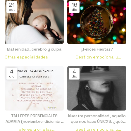
21
16
oct
dic
Maternidad, cerebro y culpa
¿Felices Fiestas?
Otras especialidades
Gestión emocional y
conductual
4
4
dic
dic
TALLERES PRESENCIALES
Nuestra personalidad, aquello
ADAMIA (noviembre-diciembre
que nos hace ÚNICXS: ¿qué
2024)
es?
Talleres y charlas
Gestión emocional y