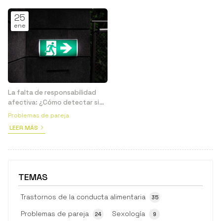
25
ene
La falta de responsabilidad
afectiva: ¿Cómo detectar si
me están haciendo ghosting?
Problemas de pareja
LEER MÁS
TEMAS
Trastornos de la conducta alimentaria
35
Problemas de pareja
Sexología
24
9