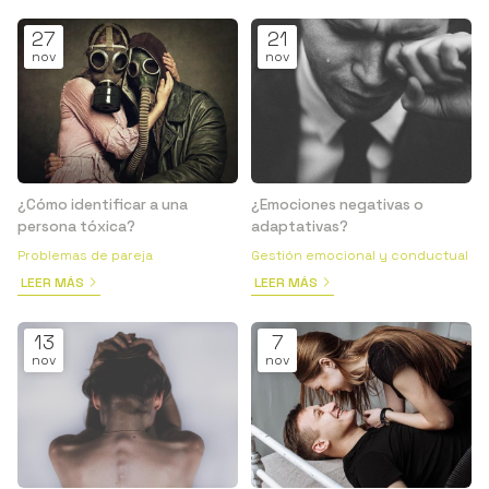
27
21
nov
nov
¿Cómo identificar a una
¿Emociones negativas o
persona tóxica?
adaptativas?
Problemas de pareja
Gestión emocional y conductual
LEER MÁS
LEER MÁS
13
7
nov
nov