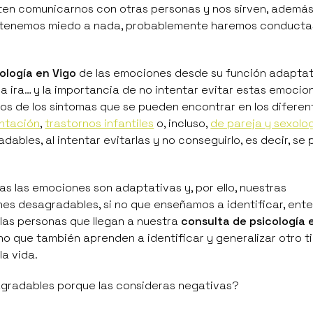
iten comunicarnos con otras personas y nos sirven, además
nca tenemos miedo a nada, probablemente haremos conducta
ología en Vigo
de las emociones desde su función adaptat
 la ira… y la importancia de no intentar evitar estas emoci
s de los síntomas que se pueden encontrar en los diferen
entación
,
trastornos infantiles
o, incluso,
de pareja y sexolo
dables, al intentar evitarlas y no conseguirlo, es decir, se
as las
emociones son adaptativas
y, por ello, nuestras
ones desagradables, si no que enseñamos a identificar, ent
 las personas que llegan a nuestra
consulta de psicología 
o que también aprenden a identificar y generalizar otro t
a vida.
agradables porque las consideras negativas?