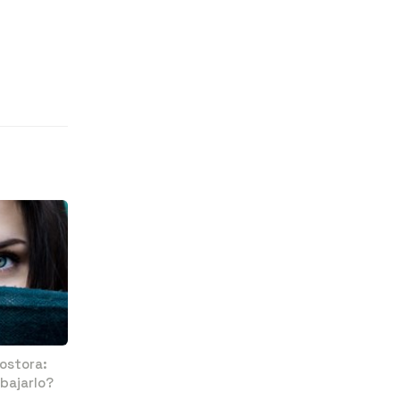
ostora:
bajarlo?