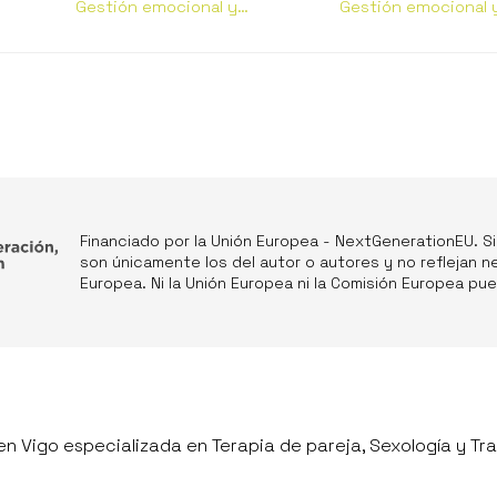
emocionalmente inmadura?
Gestión emocional y
Gestión emocional 
conductual
conductual
Financiado por la Unión Europea - NextGenerationEU. S
son únicamente los del autor o autores y no reflejan n
Europea. Ni la Unión Europea ni la Comisión Europea p
n Vigo especializada en Terapia de pareja, Sexología y Tra