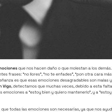
mociones
que nos hacen daño o que molestan a los demás.
s frases: “no llores”, “no te enfades”, “pon otra cara más 
señanza es que esas emociones desagradables son malas y
n Vigo
, detectamos que muchas veces, debido a esta falt
 emociones a “estoy bien y quiero mantenerlo”, y a “estoy
que todas las
emociones son necesarias
, ya que nos ayu