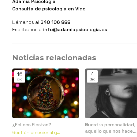
Adamia Psicología
Consulta de psicología en Vigo
Llámanos al
640 106 888
Escríbenos a
info@adamiapsicologia.es
Noticias relacionadas
16
4
dic
dic
¿Felices Fiestas?
Nuestra personalidad,
aquello que nos hace
Gestión emocional y