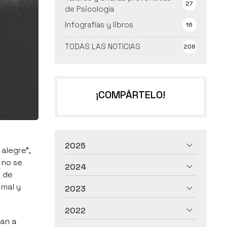
27
de Psicología
Infografías y libros
16
TODAS LAS NOTICIAS
208
¡COMPÁRTELO!
2025
alegre”,
 no se
2024
a de
 mal y
2023
2022
dan a