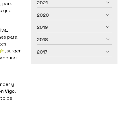
2021
, para
s que
2020
2019
iva,
ones para
2018
tes
gía
, surgen
2017
 produce
ender y
en Vigo
,
ipo de