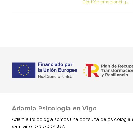
ÚNICXS: ¿qué es?
conductual
Gestión emocional y
conductual
Adamia Psicología en Vigo
Adamia Psicología somos una consulta de psicología e
sanitario C-36-002587.