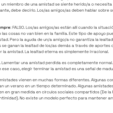
 un miembro de una amistad se siente herido/a o necesita
rtante, debe decirlo. Los/as amigos/as deben hablar sobre s
iempre
: FALSO. Los/as amigos/as están allí cuando la situaci
o las cosas no van bien en la familia. Este tipo de apoyo p
stad. Pero la ayuda de un/a amigo/a no garantiza la lealtad
 se ganan la lealtad de los/as demás a través de aportes 
r la amistad. La lealtad eterna es simplemente irracional.
O. Lamentar una amistad perdida es completamente normal.
 ese caso, elegir terminar la amistad es una señal de madu
 amistades vienen en muchas formas diferentes. Algunas c
duran un verano en un tiempo determinado. Algunas amistade
 en gran medida en círculos sociales compartidos (De la 
 intimidad). No existe un modelo perfecto para mantener a