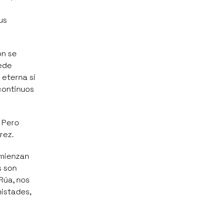
us
ón se
uede
 eterna si
continuos
 Pero
rez.
omienzan
s son
Rúa, nos
mistades,