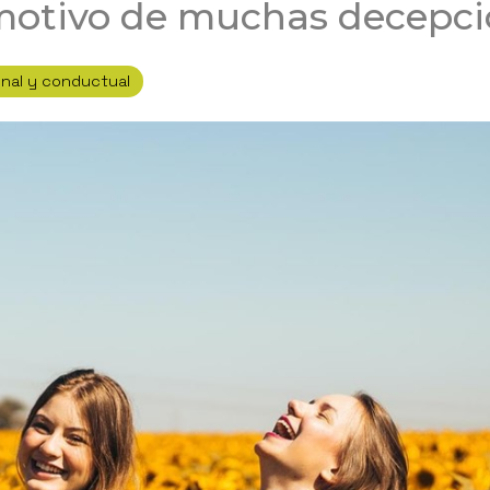
 motivo de muchas decepc
nal y conductual