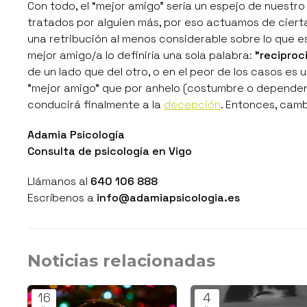
Con todo, el
“mejor amigo”
sería un espejo de nuestro 
tratados por alguien más, por eso actuamos de ciert
una retribución al menos considerable sobre lo que es
mejor amigo/a lo definiría una sola palabra:
"reciproc
de un lado que del otro, o en el peor de los casos es
"mejor amigo" que por anhelo (costumbre o dependenc
conducirá finalmente a la
decepción
. Entonces, cam
Adamia Psicología
Consulta de psicología en Vigo
Llámanos al
640 106 888
Escríbenos a
info@adamiapsicologia.es
Noticias relacionadas
16
4