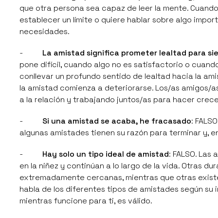
que otra persona sea capaz de leer la mente. Cuando
establecer un límite o quiere hablar sobre algo impo
necesidades.
-
La amistad significa prometer lealtad para s
pone difícil, cuando algo no es satisfactorio o cuand
conllevar un profundo sentido de lealtad hacia la ami
la amistad comienza a deteriorarse. Los/as amigos/as
a la relación y trabajando juntos/as para hacer crece
-
Si una amistad se acaba, he fracasado
: FALS
algunas amistades tienen su razón para terminar y, en
-
Hay solo un tipo ideal de amistad
: FALSO. Las
en la niñez y continúan a lo largo de la vida. Otras 
extremadamente cercanas, mientras que otras existen
habla de los diferentes tipos de amistades según su
mientras funcione para ti, es válido.