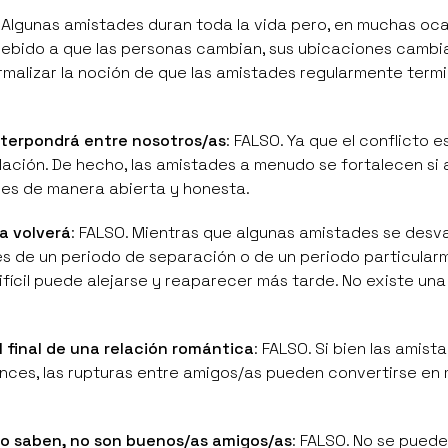
. Algunas amistades duran toda la vida pero, en muchas oca
debido a que las personas cambian, sus ubicaciones cambia
malizar la noción de que las amistades regularmente term
nterpondrá entre nosotros/as
: FALSO. Ya que el conflicto e
 relación. De hecho, las amistades a menudo se fortalecen s
des de manera abierta y honesta.
a volverá
: FALSO. Mientras que algunas amistades se des
 de un periodo de separación o de un periodo particular
ifícil puede alejarse y reaparecer más tarde. No existe una
l final de una relación romántica
: FALSO. Si bien las amist
nces, las rupturas entre amigos/as pueden convertirse en
 lo saben, no son buenos/as amigos/as
: FALSO. No se pued