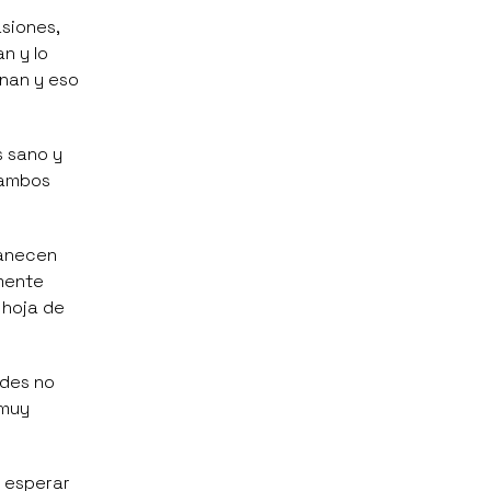
siones,
n y lo
inan y eso
s sano y
i ambos
vanecen
mente
 hoja de
ades no
 muy
e esperar