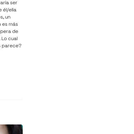
aría ser
él/ella
s, un
ón es más
espera de
 Lo cual
os parece?