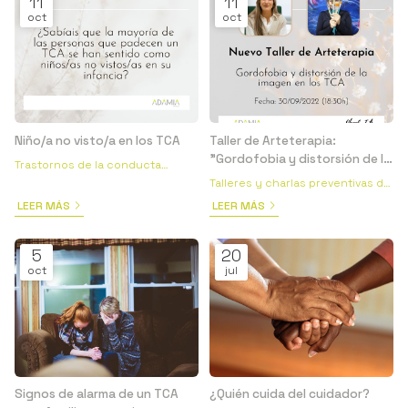
11
11
oct
oct
Niño/a no visto/a en los TCA
Taller de Arteterapia:
"Gordofobia y distorsión de la
Trastornos de la conducta
imagen"
alimentaria
Talleres y charlas preventivas de
Psicología
LEER MÁS
LEER MÁS
5
20
oct
jul
Signos de alarma de un TCA
¿Quién cuida del cuidador?