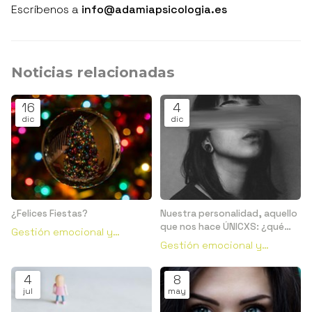
Escríbenos a
info@adamiapsicologia.es
Noticias relacionadas
16
4
dic
dic
¿Felices Fiestas?
Nuestra personalidad, aquello
que nos hace ÚNICXS: ¿qué
Gestión emocional y
es?
Gestión emocional y
conductual
conductual
4
8
jul
may