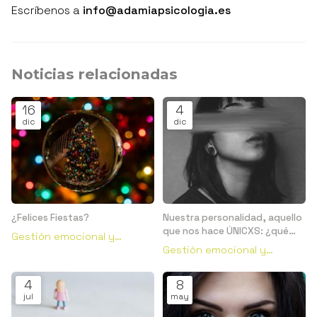
Escríbenos a
info@adamiapsicologia.es
Noticias relacionadas
16
4
dic
dic
¿Felices Fiestas?
Nuestra personalidad, aquello
que nos hace ÚNICXS: ¿qué
Gestión emocional y
es?
Gestión emocional y
conductual
conductual
4
8
jul
may