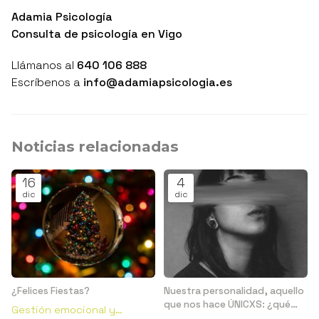
Adamia Psicología
Consulta de psicología en Vigo
Llámanos al
640 106 888
Escríbenos a
info@adamiapsicologia.es
Noticias relacionadas
16
4
dic
dic
¿Felices Fiestas?
Nuestra personalidad, aquello
que nos hace ÚNICXS: ¿qué
Gestión emocional y
es?