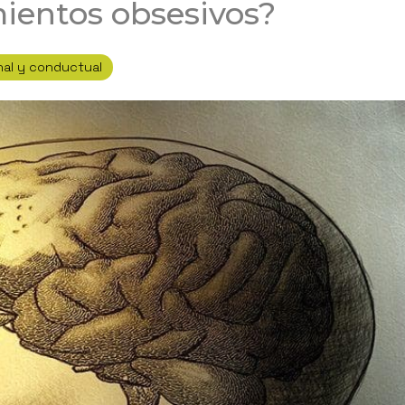
ientos obsesivos?
al y conductual