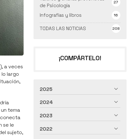
27
de Psicología
Infografías y libros
16
TODAS LAS NOTICIAS
208
¡COMPÁRTELO!
), a veces
 lo largo
ituación,
2025
2024
dría
d un tema
2023
conecta
 se le
2022
del sujeto,