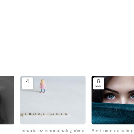
4
8
jul
may
Inmadurez emocional: ¿cómo
Síndrome de la Imp