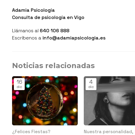
Adamia Psicología
Consulta de psicología en Vigo
Llámanos al
640 106 888
Escríbenos a
info@adamiapsicologia.es
Noticias relacionadas
16
4
dic
dic
¿Felices Fiestas?
Nuestra personalidad,