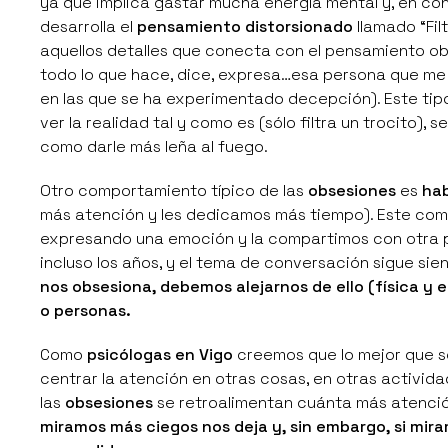
ya que implica gastar mucha energía mental y, en co
desarrolla el
pensamiento distorsionado
llamado
“Fi
aquellos detalles que conecta con el pensamiento obs
todo lo que hace, dice, expresa…esa persona que me 
en las que se ha experimentado decepción). Este ti
ver la realidad tal y como es (sólo filtra un trocito)
como darle más leña al fuego.
Otro comportamiento típico de las
obsesiones
es
hab
más atención y les dedicamos más tiempo). Este com
expresando una emoción y la compartimos con otra 
incluso los años, y el tema de conversación sigue si
nos obsesiona, debemos alejarnos de ello (física y
o personas.
Como
psicólogas en Vigo
creemos que lo mejor que s
centrar la atención en otras cosas, en otras activid
las
obsesiones
se retroalimentan cuánta más atenció
miramos más ciegos nos deja y, sin embargo, si mir