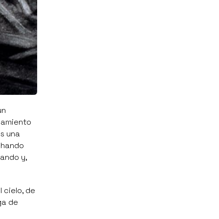
un
nsamiento
es una
uchando
ando y,
 cielo, de
ga de