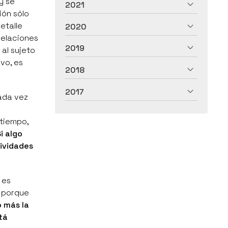
y se
2021
ión sólo
etalle
2020
relaciones
2019
 al sujeto
ivo, es
2018
2017
ada vez
tiempo,
i algo
tividades
 es
s porque
 más la
tá