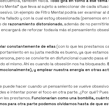
nsecuencia, también física.
Todo gira en torno a ese tema
ltro Mental”
que lleva al sujeto a seleccionar de cada situac
esivo. Un ejemplo de Filtro Mental podría ser examinar al d
ha fallado y con la cual estoy obsesionada (pensemos en 
po de
razonamiento distorsionado
, además de no permitirle
, se encargará de reforzar todavía más el pensamiento obses
lar constantemente de ellas
(con lo que les prestamos c
portamiento en su justa medida es bueno, ya que estamos
persona, pero se convierte en
disfuncional
cuando pasa el 
endo el mismo. Ahí es cuando la obsesión nos ha bloqueado.
S
 emocionalmente), y emplear nuestra energía en otras ac
e puede hacer cuando un pensamiento se vuelve obsesivo
ades e intentar poner el foco en otra parte. ¿Por qué? Pue
n les prestamos.
Funcionarían como una bombilla, cuánto
amos para otra parte podemos olvidarnos hasta de que es