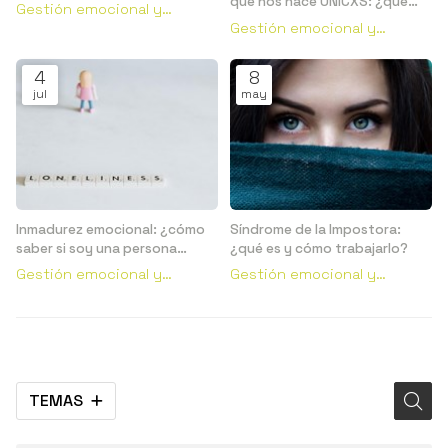
que nos hace ÚNICXS: ¿qué
Gestión emocional y
es?
Gestión emocional y
conductual
conductual
4
8
jul
may
Inmadurez emocional: ¿cómo
Síndrome de la Impostora:
saber si soy una persona
¿qué es y cómo trabajarlo?
emocionalmente inmadura?
Gestión emocional y
Gestión emocional y
conductual
conductual
TEMAS