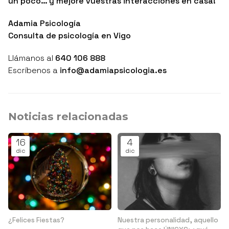
un poco… y mejore vuestras interacciones en casa!
Adamia Psicología
Consulta de psicología en Vigo
Llámanos al
640 106 888
Escríbenos a
info@adamiapsicologia.es
Noticias relacionadas
16
4
dic
dic
¿Felices Fiestas?
Nuestra personalidad, aquello