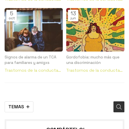
alimentaria
alimentaria
5
13
oct
jun
Signos de alarma de un TCA
Gordofobia: mucho más que
para familiares y amigxs
una discriminación
Trastornos de la conducta
Trastornos de la conducta
alimentaria
alimentaria
TEMAS