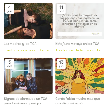
4
11
jun
oct
Las madres y los TCA
Niño/a no visto/a en los TCA
Trastornos de la conducta
Trastornos de la conducta
alimentaria
alimentaria
5
13
oct
jun
Signos de alarma de un TCA
Gordofobia: mucho más que
para familiares y amigxs
una discriminación