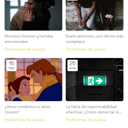
Vínculos tóxicos y heridas
Duelo amoroso, uno de los más
emocionales
complejos
Problemas de pareja
Problemas de pareja
15
25
feb
ene
¿Amor romántico o amor
La falta de responsabilidad
tóxico?
afectiva: ¿Cómo detectar si
me están haciendo ghosting?
Problemas de pareja
Problemas de pareja