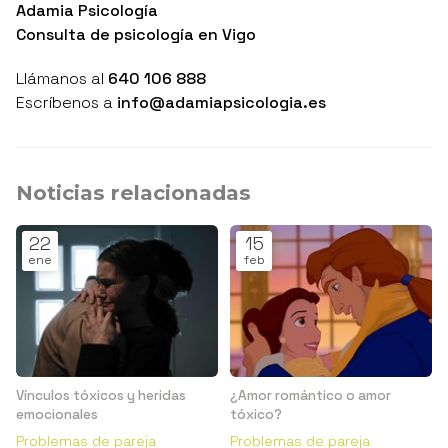
Adamia Psicología
Consulta de psicología en Vigo
Llámanos al
640 106 888
Escríbenos a
info@adamiapsicologia.es
Noticias relacionadas
22
15
ene
feb
Vínculos tóxicos y heridas
¿Amor romántico o amor
emocionales
tóxico?
Problemas de pareja
Problemas de pareja