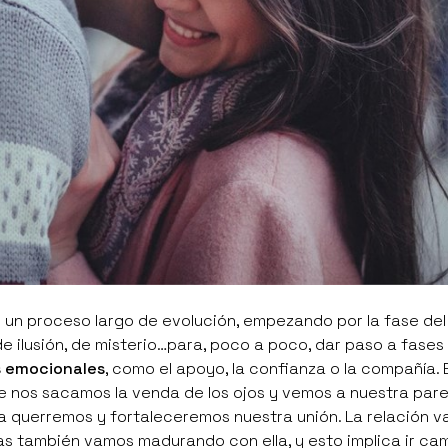
un proceso largo de evolución, empezando por la fase del
 de ilusión, de misterio…para, poco a poco, dar paso a fase
s emocionales
, como el apoyo, la confianza o la compañía. 
 nos sacamos la venda de los ojos y vemos a nuestra parej
la querremos y fortaleceremos nuestra unión. La relación v
s también vamos madurando con ella, y esto implica ir c