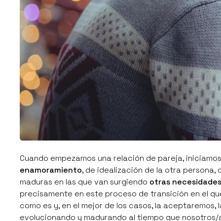
Cuando empezamos una relación de pareja, iniciamos 
enamoramiento
, de idealización de la otra persona,
maduras en las que van surgiendo
otras necesidade
precisamente en este proceso de transición en el que
como es y, en el mejor de los casos, la aceptaremos, 
evolucionando y madurando al tiempo que nosotros/a