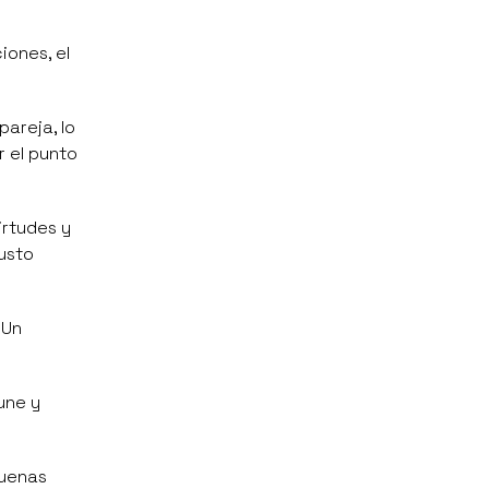
ones, el
pareja, lo
r el punto
irtudes y
justo
 Un
une y
buenas