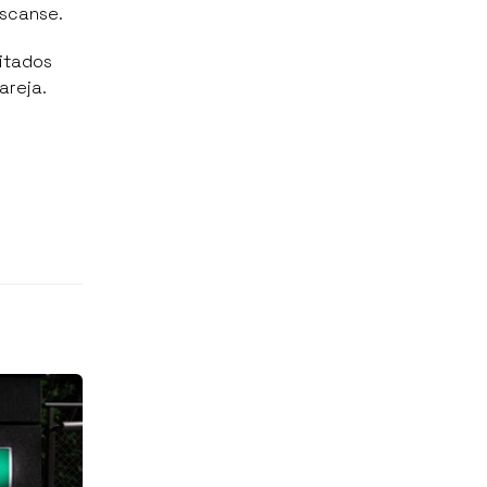
descanse.
itados
pareja.