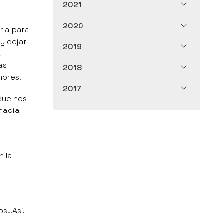
2021
2020
rla para
y dejar
2019
a
as
2018
mbres.
2017
 que nos
 hacia
n la
os…Así,