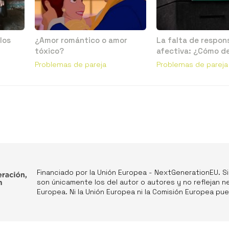
los
¿Amor romántico o amor
La falta de respon
tóxico?
afectiva: ¿Cómo de
me están haciendo
Problemas de pareja
Problemas de pareja
ghosting?
Financiado por la Unión Europea - NextGenerationEU. S
son únicamente los del autor o autores y no reflejan n
Europea. Ni la Unión Europea ni la Comisión Europea p