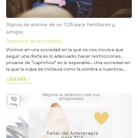
Signos de alarma de un TCA para familiares y
amigxs
Trastornos de la conducta
alimentaria
Vivimos en una sociedad en la que se nos inculca que
seguir una dieta es lo adecuado, hacer restricciones,
privarse de “caprichos” es lo esperable… Una sociedad en
la que la culpa se instaura como la sombra a nuestros
placeres, sobre todo, en el género femenino. Una
LEER MÁS
sociedad en la que ya desde muy pequeños/as
aprendemos lo que son alimentos buenos y alimentos
malos, alimentos con los que nos premian frente a otros
19
con los que nos castigan. Pero... ¿Cómo distinguimos
may
una dieta pasajera de un...