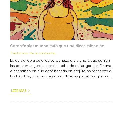
Gordofobia: mucho más que una discriminación
Trastornos de la conducta
alimentaria
La gordofobia es el odio, rechazo y violencia que sufren
las personas gordas por el hecho de estar gordas. Es una
discriminación que está basada en prejuicios respecto a
los hábitos, costumbres y salud de las personas gordas,
apoyada en la creencia de que el cuerpo gordo responde
a una falta de voluntad o de autocuidado, de no hacer el
LEER MÁS
esfuerzo suficiente para estar delgado/a, mereciendo
“castigo” o rechazo. Desde esta perspectiva, se piensa
que el cuerpo gordo es producto de pereza o vaga...