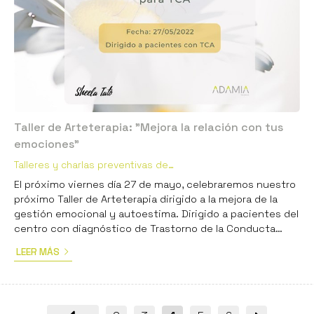
Taller de Arteterapia: "Mejora la relación con tus
emociones"
Talleres y charlas preventivas de
Psicología
El próximo viernes día 27 de mayo, celebraremos nuestro
próximo Taller de Arteterapia dirigido a la mejora de la
gestión emocional y autoestima. Dirigido a pacientes del
centro con diagnóstico de Trastorno de la Conducta
Alimentaria. Consideramos que la expresión libre de
LEER MÁS
nuestras emociones favorece significativamente
nuestro bienestar, previene comportamientos
autodestructivos y aumenta nuestra mayor herramienta,
el autoconocimiento. Para ello, contaremos con la