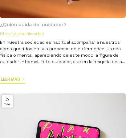
¿Quién cuida del cuidador?
Otras especialidades
En nuestra sociedad es habitual acompañar a nuestros
seres queridos en sus procesos de enfermedad, ya sea
física o mental, apareciendo de este modo la figura del
cuidador informal. Este cuidador, que en la mayoría de las
veces será una mujer de la familia, suele carecer de una
formación específica sobre el trastorno y dedica la
LEER MÁS
mayor parte de su tiempo al cuidado de la persona.
Algunos casos en los que aparece esta figura
contemplarían una dependencia física o mental, un
5
Trastorno Mental limitan...
may