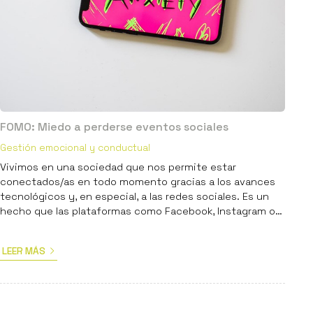
FOMO: Miedo a perderse eventos sociales
Gestión emocional y conductual
Vivimos en una sociedad que nos permite estar
conectados/as en todo momento gracias a los avances
tecnológicos y, en especial, a las redes sociales. Es un
hecho que las plataformas como Facebook, Instagram o
Twitter facilitan el contacto del/a usuario/a con sus
amigos/as a pesar de la distancia, además de promover
LEER MÁS
un sentimiento de apoyo social y de pertenencia a un
grupo, aspectos especialmente importantes en el
desarrollo de la autoestima durante la adolescencia. Sin
embargo, el uso de dichas ...