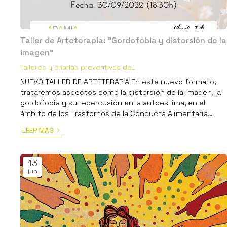
Taller de Arteterapia: "Gordofobia y distorsión de la
imagen"
Talleres y charlas preventivas de
Psicología
NUEVO TALLER DE ARTETERAPIA En este nuevo formato,
trataremos aspectos como la distorsión de la imagen, la
gordofobia y su repercusión en la autoestima, en el
ámbito de los Trastornos de la Conducta Alimentaria
(TCA). Como ya sabéis, a través de la expresión libre, la
LEER MÁS
autocompasión y la empatía que caracteriza a todxs lxs
participantes. El máximo de participantes lo marcaremos
entorno a lxs 10-12 para así crear una dinámica bonita y
13
cercana y, sobre todo, en la que todxs podamos
jun
aprender unxs ...