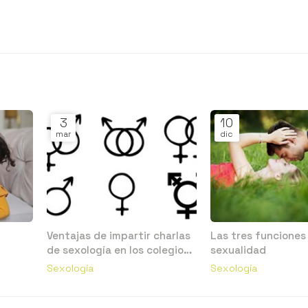
3
10
mar
dic
Ventajas de impartir charlas
Las tres funciones 
de sexología en los colegios
sexualidad
e institutos
Sexología
Sexología