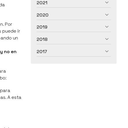
2021
ada
2020
n. Por
2019
s puede ir
cando un
2018
 y no en
2017
ara
bo:
 para
as. A esta