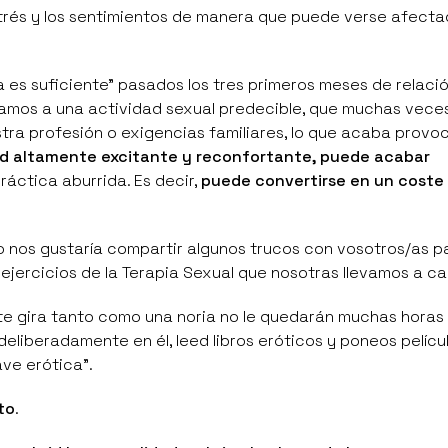
strés y los sentimientos de manera que puede verse afect
 es suficiente”
pasados los tres primeros meses de relació
samos a una actividad sexual predecible, que muchas vece
ra profesión o exigencias familiares, lo que acaba provo
dad altamente excitante y reconfortante, puede acabar
práctica aburrida. Es decir,
puede convertirse en un coste
o nos gustaría compartir algunos trucos con vosotros/as p
 ejercicios de la
Terapia Sexual
que nosotras llevamos a ca
éste gira tanto como una noria no le quedarán muchas horas
eliberadamente en él, leed libros eróticos y poneos películ
ave erótica”
.
to
.