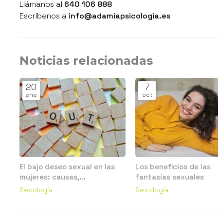
Llámanos al
640 106 888
Escríbenos a
info@adamiapsicologia.es
Noticias relacionadas
20
7
ene
oct
El bajo deseo sexual en las
Los beneficios de las
mujeres: causas,
fantasías sexuales
consecuencias y
Sexología
Sexología
tratamiento