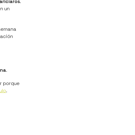
ariciaros
.
en un
 semana
zación
ina
.
ar porque
ulo
.