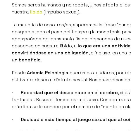
Somos seres humanos y no robots, y nos afecta el e
nuestra
libido
(impulso sexual).
La mayoría de nosotros/as, superamos la frase
“nunca
desgracia, con el paso del tiempo y la monotonía pa
acompañada del cansancio físico, demandas de nuest
descenso en nuestra libido, y
lo que era una activi
convirtiéndose en una obligación
, e incluso, en una 
un beneficio
.
Desde
Adamia Psicología
queremos ayudaros, por ell
cultivar el deseo y disfrute sexual. Nos basaremos en
·
Recordad que el deseo nace en el cerebro
, si 
fantasear. Buscad tiempo para el sexo. Concentraos d
práctica se le conoce por el nombre de
“mente en cl
·
Dedicadle más tiempo al juego sexual que al coi