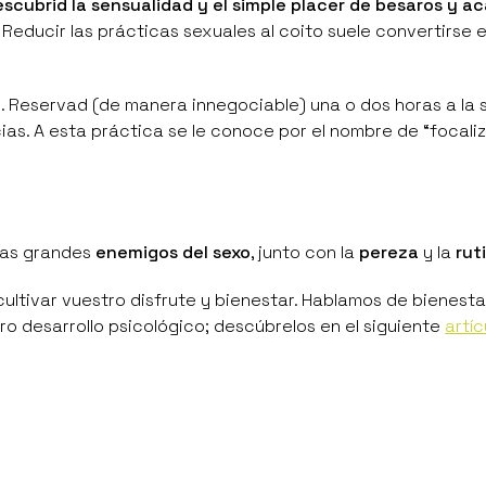
scubrid la sensualidad y el simple placer de besaros y ac
Reducir las prácticas sexuales al coito suele convertirse 
a
. Reservad (de manera innegociable) una o dos horas a la
ias. A esta práctica se le conoce por el nombre de
“focali
las grandes
enemigos del sexo
, junto con la
pereza
y la
rut
ltivar vuestro disfrute y bienestar. Hablamos de bienest
ro desarrollo psicológico; descúbrelos en el siguiente
artíc