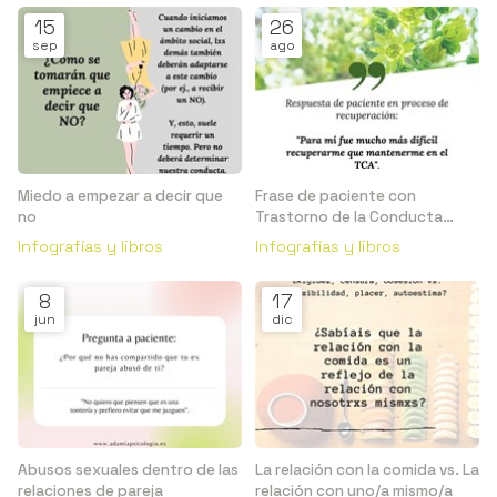
15
26
sep
ago
Miedo a empezar a decir que
Frase de paciente con
no
Trastorno de la Conducta
Alimentaria (TCA)
Infografías y libros
Infografías y libros
8
17
jun
dic
Abusos sexuales dentro de las
La relación con la comida vs. La
relaciones de pareja
relación con uno/a mismo/a