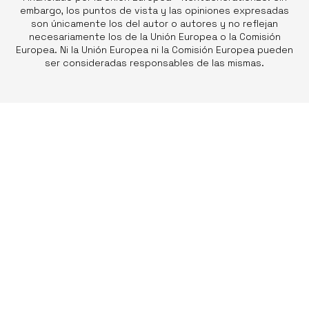
embargo, los puntos de vista y las opiniones expresadas
son únicamente los del autor o autores y no reflejan
necesariamente los de la Unión Europea o la Comisión
Europea. Ni la Unión Europea ni la Comisión Europea pueden
ser consideradas responsables de las mismas.
Adamia Psicología en Vigo
Adamia Psicología somos una consulta de psicología
en Vigo especializada en Terapia de pareja, Sexología
y Trastornos de la Conducta Alimentaria. Nº registro
sanitario C-36-002587.
Príncipe, n°43, 4°B - 36202 Vigo (Pontevedra)
640 106 888
info@adamiapsicologia.es