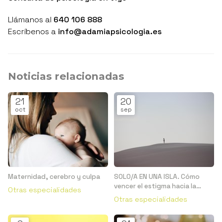
Llámanos al
640 106 888
Escríbenos a
info@adamiapsicologia.es
Noticias relacionadas
21
20
oct
sep
Maternidad, cerebro y culpa
SOLO/A EN UNA ISLA. Cómo
vencer el estigma hacia la
Otras especialidades
salud mental
Otras especialidades