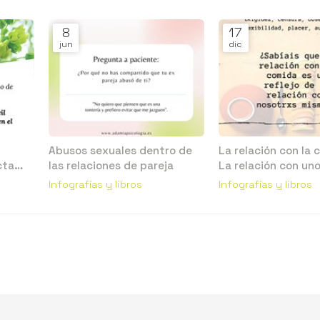
8
17
jun
dic
Abusos sexuales dentro de
La relación con la 
cta
las relaciones de pareja
La relación con un
mismo/a
Infografías y libros
Infografías y libros