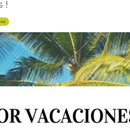
 !
ros