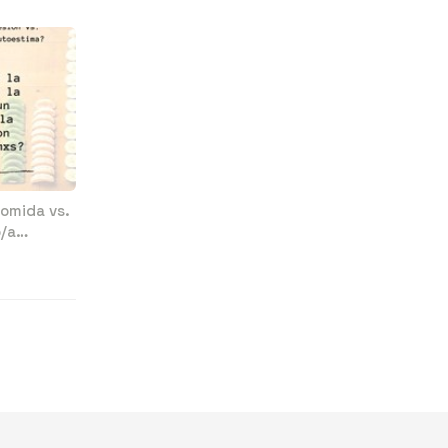
comida vs.
o/a