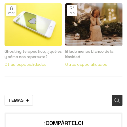
6
21
mar
dic
Ghosting terapéutico, ¿qué es
El lado menos blanco de la
y cómo nos repercute?
Navidad
Otras especialidades
Otras especialidades
TEMAS
¡COMPÁRTELO!