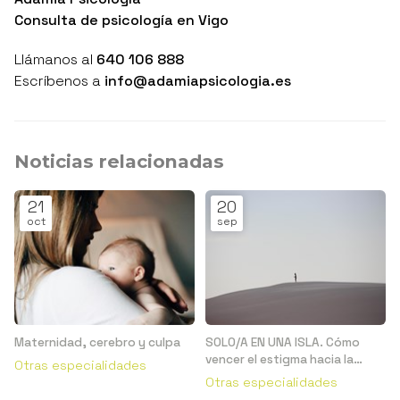
Consulta de psicología en Vigo
Llámanos al
640 106 888
Escríbenos a
info@adamiapsicologia.es
Noticias relacionadas
21
20
oct
sep
Maternidad, cerebro y culpa
SOLO/A EN UNA ISLA. Cómo
vencer el estigma hacia la
Otras especialidades
salud mental
Otras especialidades