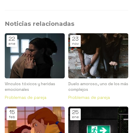
Noticias relacionadas
22
23
ene
nov
Vínculos tóxicos y heridas
Duelo amoroso, uno de los más
emocionales
complejos
Problemas de pareja
Problemas de pareja
15
25
feb
ene