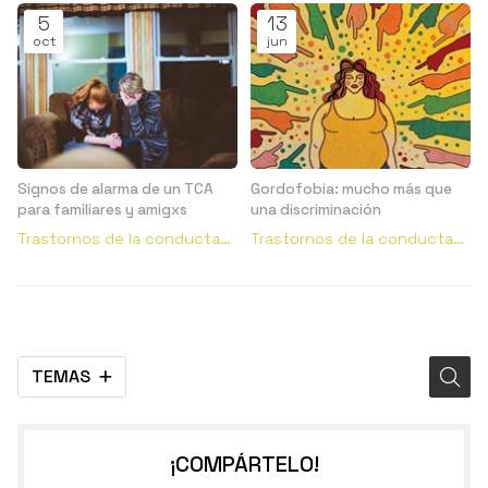
5
13
oct
jun
Signos de alarma de un TCA
Gordofobia: mucho más que
para familiares y amigxs
una discriminación
Trastornos de la conducta
Trastornos de la conducta
alimentaria
alimentaria
TEMAS
¡COMPÁRTELO!