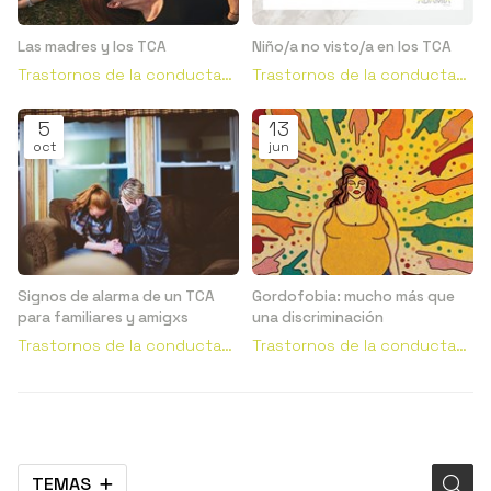
Las madres y los TCA
Niño/a no visto/a en los TCA
Trastornos de la conducta
Trastornos de la conducta
alimentaria
alimentaria
5
13
oct
jun
Signos de alarma de un TCA
Gordofobia: mucho más que
para familiares y amigxs
una discriminación
Trastornos de la conducta
Trastornos de la conducta
alimentaria
alimentaria
TEMAS