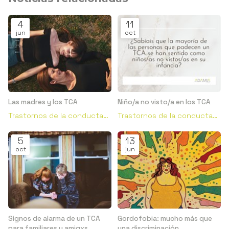
4
11
jun
oct
Las madres y los TCA
Niño/a no visto/a en los TCA
Trastornos de la conducta
Trastornos de la conducta
alimentaria
alimentaria
5
13
oct
jun
Signos de alarma de un TCA
Gordofobia: mucho más que
para familiares y amigxs
una discriminación